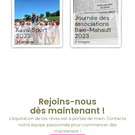
Journée des
associations
Kaval Sport
Baie-Mahault
2023
2023
36 images
3 images
Rejoins-nous
dès maintenant !
L’équitation de tes rêves est à portée de main. Contacte
notre équipe passionnée pour commencer dès
maintenant !