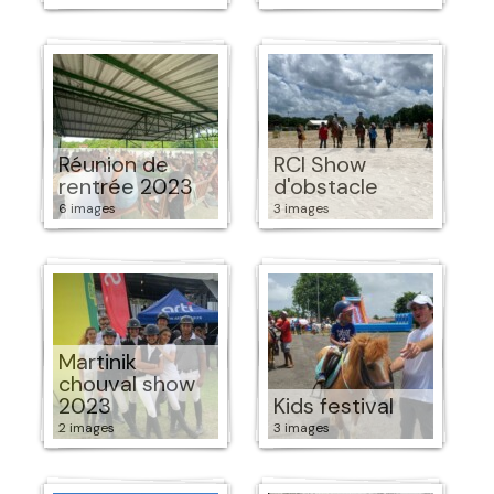
Réunion de
RCI Show
rentrée 2023
d'obstacle
6 images
3 images
Martinik
chouval show
2023
Kids festival
2 images
3 images