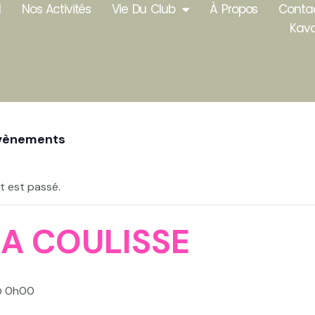
l
Nos Activités
Vie Du Club
À Propos
Conta
Kav
Évènements
 est passé.
LA COULISSE
 @ 0h00