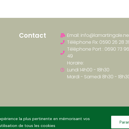
Contact
Email: info@lamartingale.ne
Téléphone Fix: 0590 26 28 3
Téléphone Port : 0690 73 9
49
Horaire:
Lundi 14h00 - 18h30
Mardi - Samedi 8h30 - 18h3
'expérience la plus pertinente en mémorisant vos
Para
tilisation de tous les cookies
Réalisé par LA MARTINGALE © TOUS DROITS RÉSERVÉS