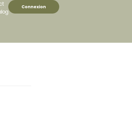
ct
Connexion
alog