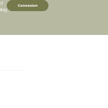
ct
Connexion
alog