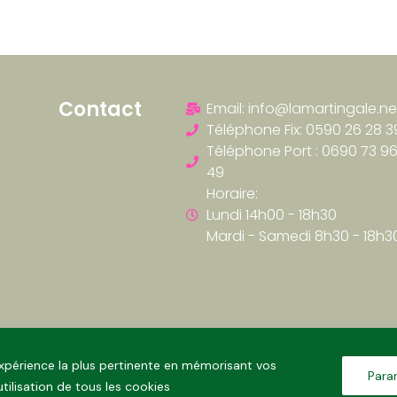
Contact
Email: info@lamartingale.ne
Téléphone Fix: 0590 26 28 3
Téléphone Port : 0690 73 9
49
Horaire:
Lundi 14h00 - 18h30
Mardi - Samedi 8h30 - 18h3
'expérience la plus pertinente en mémorisant vos
Para
tilisation de tous les cookies
Réalisé par LA MARTINGALE © TOUS DROITS RÉSERVÉS