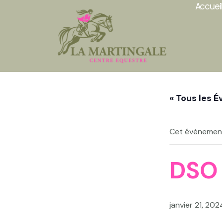
Accuei
Aller
au
contenu
« Tous les 
Cet évènement
DSO
janvier 21, 2