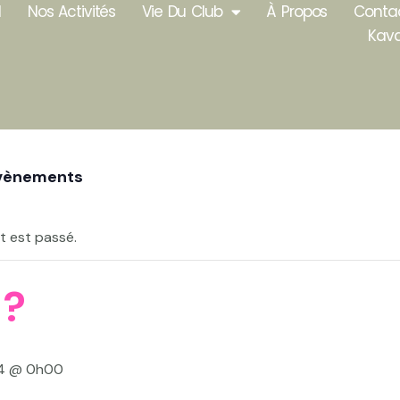
l
Nos Activités
Vie Du Club
À Propos
Conta
Kav
Évènements
 est passé.
 ?
024 @ 0h00